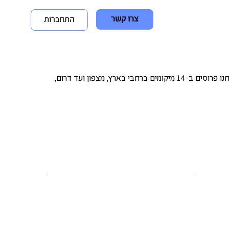
צרו קשר
התחברות
בין אם אתם צוות של אדם אחד, סטארט-אפ בצמיחה או חברת אנטרפרייז, יש לנו פתרונות עבודה גמישים לכל דרך בה תבחרו לעבוד. אנחנו פרוסים ב-14 מיקומים ברחבי בארץ, מצפון ועד דרום,