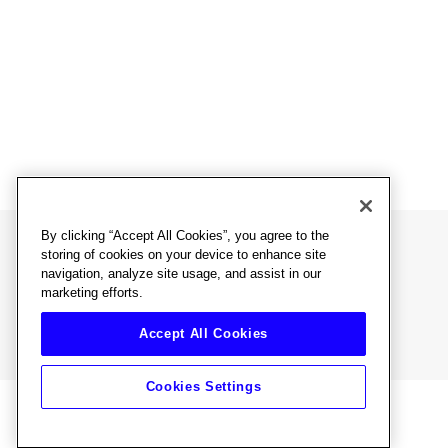
By clicking “Accept All Cookies”, you agree to the
English
עברית
|
storing of cookies on your device to enhance site
*3053
navigation, analyze site usage, and assist in our
marketing efforts.
Accept All Cookies
פרטיות
תנאים
מדיניות קבצי עוגיות
נגישות
Cookies Settings