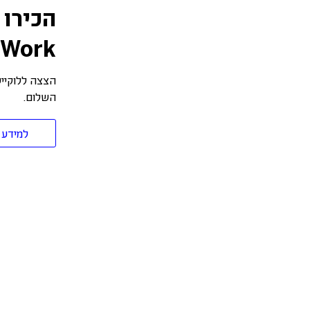
הכירו 
WeWork בתל
השלום.
למידע 